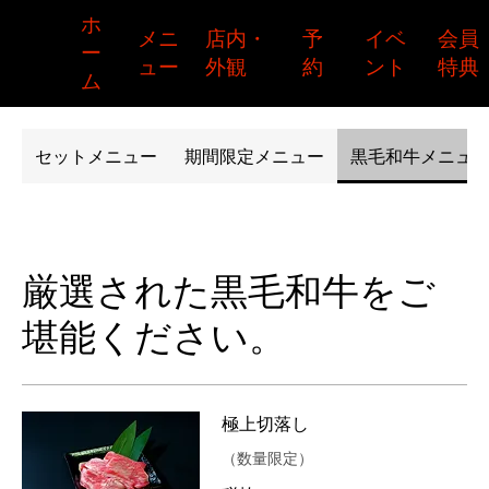
​ホ
​メニ
​予
​イベ
​会員
​店内・
ー
ュー
約
ント
特典
外観
ム
セットメニュー
期間限定メニュー
黒毛和牛メニュ
厳選された黒毛和牛をご
堪能ください。
極上切落し
（数量限定）