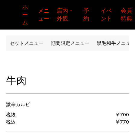
​ホ
​メニ
​予
​イベ
​会員
​店内・
ー
ュー
約
ント
特典
外観
ム
セットメニュー
期間限定メニュー
黒毛和牛メニュ
牛肉
激辛カルビ
税抜
￥700
税込
￥770